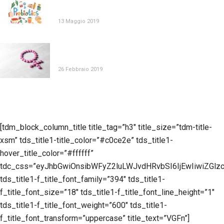
DIETA E PROBIOTICI NELLA SALUTE
GASTROINTESTINALE NEL BAMBINO
13 Maggio 2019
MENOPAUSA, QUALE RUOLO PER INTEGRATORI E
NUTRACEUTICI?
26 Febbraio 2019
[tdm_block_column_title title_tag=”h3″ title_size=”tdm-title-
xsm” tds_title1-title_color=”#c0ce2e” tds_title1-
hover_title_color=”#ffffff”
tdc_css=”eyJhbGwiOnsibWFyZ2luLWJvdHRvbSI6IjEwIiwiZGlzc
tds_title1-f_title_font_family=”394″ tds_title1-
f_title_font_size=”18″ tds_title1-f_title_font_line_height=”1″
tds_title1-f_title_font_weight=”600″ tds_title1-
f_title_font_transform=”uppercase” title_text=”VGFn”]