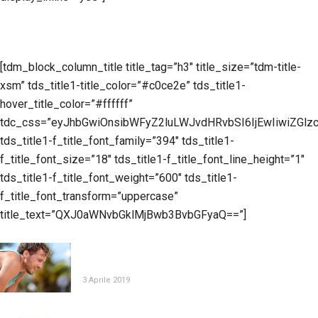
[tdm_block_column_title title_tag=”h3″ title_size=”tdm-title-
xsm” tds_title1-title_color=”#c0ce2e” tds_title1-
hover_title_color=”#ffffff”
tdc_css=”eyJhbGwiOnsibWFyZ2luLWJvdHRvbSI6IjEwIiwiZGlzc
tds_title1-f_title_font_family=”394″ tds_title1-
f_title_font_size=”18″ tds_title1-f_title_font_line_height=”1″
tds_title1-f_title_font_weight=”600″ tds_title1-
f_title_font_transform=”uppercase”
title_text=”QXJ0aWNvbGklMjBwb3BvbGFyaQ==”]
SPORT E NUTRACEUTICI: COME PREVENIRE LE
INFEZIONI RESPIRATORIE
3 Aprile 2019