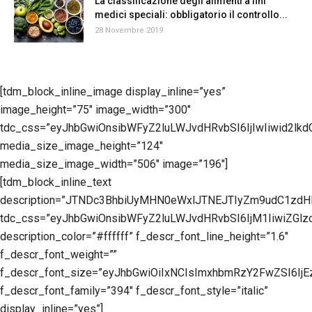
La classificazione degli alimenti a fini
medici speciali: obbligatorio il controllo...
28 Novembre 2019
[tdm_block_inline_image display_inline=”yes”
image_height=”75″ image_width=”300″
tdc_css=”eyJhbGwiOnsibWFyZ2luLWJvdHRvbSI6IjIwIiwid2lk
media_size_image_height=”124″
media_size_image_width=”506″ image=”196″]
[tdm_block_inline_text
description=”JTNDc3BhbiUyMHN0eWxlJTNEJTIyZm9udC1z
tdc_css=”eyJhbGwiOnsibWFyZ2luLWJvdHRvbSI6IjM1IiwiZGl
description_color=”#ffffff” f_descr_font_line_height=”1.6″
f_descr_font_weight=””
f_descr_font_size=”eyJhbGwiOiIxNCIsImxhbmRzY2FwZSI6IjE
f_descr_font_family=”394″ f_descr_font_style=”italic”
display_inline=”yes”]