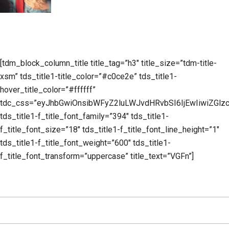
[tdm_block_column_title title_tag=”h3″ title_size=”tdm-title-
xsm” tds_title1-title_color=”#c0ce2e” tds_title1-
hover_title_color=”#ffffff”
tdc_css=”eyJhbGwiOnsibWFyZ2luLWJvdHRvbSI6IjEwIiwiZGlzc
tds_title1-f_title_font_family=”394″ tds_title1-
f_title_font_size=”18″ tds_title1-f_title_font_line_height=”1″
tds_title1-f_title_font_weight=”600″ tds_title1-
f_title_font_transform=”uppercase” title_text=”VGFn”]
Per il paziente
Per il clinico