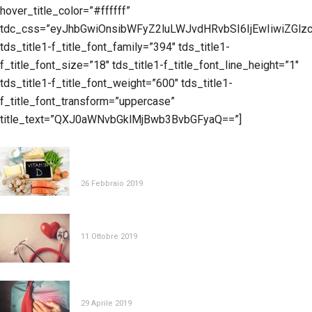
hover_title_color=”#ffffff”
tdc_css=”eyJhbGwiOnsibWFyZ2luLWJvdHRvbSI6IjEwIiwiZGlzc
tds_title1-f_title_font_family=”394″ tds_title1-
f_title_font_size=”18″ tds_title1-f_title_font_line_height=”1″
tds_title1-f_title_font_weight=”600″ tds_title1-
f_title_font_transform=”uppercase”
title_text=”QXJ0aWNvbGklMjBwb3BvbGFyaQ==”]
MALATTIE INFIAMMATORIE CRONICHE
INTESTINALI: L’UTILITÀ DELLA VITAMINA D
26 Febbraio 2019
COLESTEROLO, QUANTO NE SANNO GLI ITALIANI?
11 Ottobre 2019
I NUTRACEUTICI AD AZIONE ANTIPERTENSIVA
29 Aprile 2019