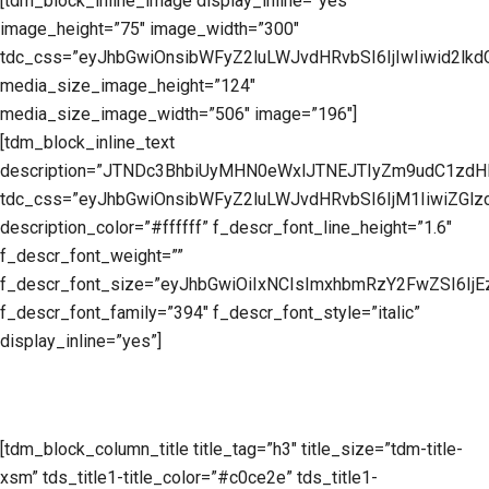
[tdm_block_inline_image display_inline=”yes”
image_height=”75″ image_width=”300″
tdc_css=”eyJhbGwiOnsibWFyZ2luLWJvdHRvbSI6IjIwIiwid2lk
media_size_image_height=”124″
media_size_image_width=”506″ image=”196″]
[tdm_block_inline_text
description=”JTNDc3BhbiUyMHN0eWxlJTNEJTIyZm9udC1z
tdc_css=”eyJhbGwiOnsibWFyZ2luLWJvdHRvbSI6IjM1IiwiZGl
description_color=”#ffffff” f_descr_font_line_height=”1.6″
f_descr_font_weight=””
f_descr_font_size=”eyJhbGwiOiIxNCIsImxhbmRzY2FwZSI6IjE
f_descr_font_family=”394″ f_descr_font_style=”italic”
display_inline=”yes”]
[tdm_block_column_title title_tag=”h3″ title_size=”tdm-title-
xsm” tds_title1-title_color=”#c0ce2e” tds_title1-