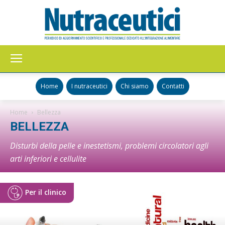
Nutraceutici
Home
I nutraceutici
Chi siamo
Contatti
Home
Bellezza
BELLEZZA
Disturbi della pelle e inestetismi, problemi circolatori agli
arti inferiori e cellulite
Per il clinico