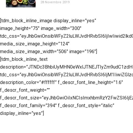
28 Novembre 2019
[tdm_block_inline_image display_inline=”yes”
image_height=”75″ image_width=”300″
tdc_css=”eyJhbGwiOnsibWFyZ2luLWJvdHRvbSI6IjIwIiwid2lk
media_size_image_height=”124″
media_size_image_width=”506″ image=”196″]
[tdm_block_inline_text
description=”JTNDc3BhbiUyMHN0eWxlJTNEJTIyZm9udC1z
tdc_css=”eyJhbGwiOnsibWFyZ2luLWJvdHRvbSI6IjM1IiwiZGl
description_color=”#ffffff” f_descr_font_line_height=”1.6″
f_descr_font_weight=””
f_descr_font_size=”eyJhbGwiOiIxNCIsImxhbmRzY2FwZSI6IjE
f_descr_font_family=”394″ f_descr_font_style=”italic”
display_inline=”yes”]