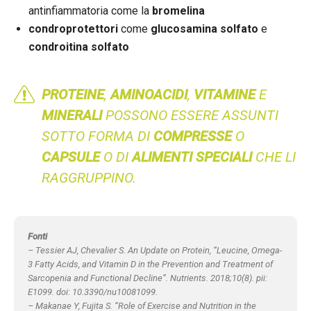
antinfiammatoria come la
bromelina
condroprotettori
come
glucosamina solfato
e
condroitina solfato
PROTEINE
,
AMINOACIDI
,
VITAMINE
E
MINERALI
POSSONO ESSERE ASSUNTI
SOTTO FORMA DI
COMPRESSE
O
CAPSULE
O DI
ALIMENTI SPECIALI
CHE LI
RAGGRUPPINO.
Fonti
– Tessier AJ, Chevalier S. An Update on Protein, “Leucine, Omega-
3 Fatty Acids, and Vitamin D in the Prevention and Treatment of
Sarcopenia and Functional Decline”. Nutrients. 2018;10(8). pii:
E1099. doi: 10.3390/nu10081099.
– Makanae Y, Fujita S. “Role of Exercise and Nutrition in the