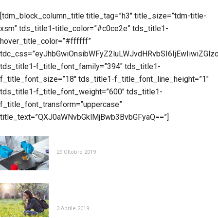
[tdm_block_column_title title_tag=”h3″ title_size=”tdm-title-
xsm” tds_title1-title_color=”#c0ce2e” tds_title1-
hover_title_color=”#ffffff”
tdc_css=”eyJhbGwiOnsibWFyZ2luLWJvdHRvbSI6IjEwIiwiZGlzc
tds_title1-f_title_font_family=”394″ tds_title1-
f_title_font_size=”18″ tds_title1-f_title_font_line_height=”1″
tds_title1-f_title_font_weight=”600″ tds_title1-
f_title_font_transform=”uppercase”
title_text=”QXJ0aWNvbGklMjBwb3BvbGFyaQ==”]
LA LEGISLAZIONE SUI NUTRACEUTICI
29 Ottobre 2019
ALLERGIE DI STAGIONE, AIUTIAMOCI CON I
NUTRACEUTICI
3 Aprile 2019