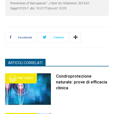
Prevention of Sarcopenia”. J Nutr Sci Vitaminol. 2015;61
Suppl:S125-7. doi: 10.3177/jnsv.61.S125.
Facebook
Twitter
ARTICOLI CORRELATI
Condroprotezione
Per tutti
naturale: prove di efficacia
clinica