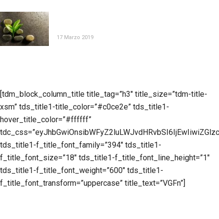
TALASSOTERAPIA E TERAPIA FISICA, L’EVENTO
AMIITTF
17 Marzo 2019
[tdm_block_column_title title_tag=”h3″ title_size=”tdm-title-
xsm” tds_title1-title_color=”#c0ce2e” tds_title1-
hover_title_color=”#ffffff”
tdc_css=”eyJhbGwiOnsibWFyZ2luLWJvdHRvbSI6IjEwIiwiZGlzc
tds_title1-f_title_font_family=”394″ tds_title1-
f_title_font_size=”18″ tds_title1-f_title_font_line_height=”1″
tds_title1-f_title_font_weight=”600″ tds_title1-
f_title_font_transform=”uppercase” title_text=”VGFn”]
Per il paziente