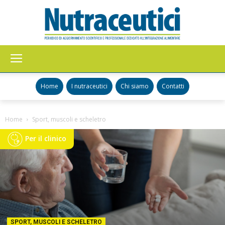
Nutraceutici
Home
I nutraceutici
Chi siamo
Contatti
Home
Sport, muscoli e scheletro
Per il clinico
SPORT, MUSCOLI E SCHELETRO